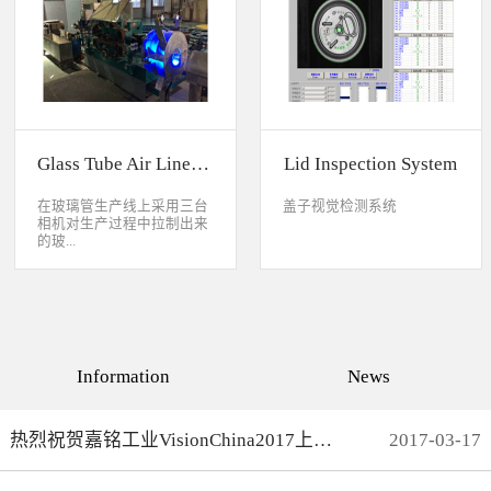
缺失、错喷、漏喷等缺陷。
采检测速度可达每秒20件产
品以上。该系统可广泛应用
于各种产品生产日期、批
号、产品代码打印品质检测
以及字符数字读取验证等。
Glass Tube Air Line Inspection System
Lid Inspection System
在玻璃管生产线上采用三台
盖子视觉检测系统
相机对生产过程中拉制出来
的玻...
璃管进行实时检测，可以检
测直径是16mm到32mm的玻
璃管的气线，并把所含气线
部分半成品玻璃管剔除，生
产速度最快是每分钟150
Information
News
米。
热烈祝贺嘉铭工业VisionChina2017上海光博会完满结束
2017
-
03
-
17