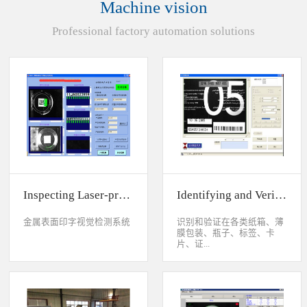
Machine vision
统性能同时，也节约成本5.
货期短、可根据客户特殊要
Professional factory automation solutions
求制定系统手动调节平台
(12 轴)
Inspecting Laser-printed Character on Watch Case
Identifying and Verifying Sprayed Code on Card
金属表面印字视觉检测系统
识别和验证在各类纸箱、薄
膜包装、瓶子、标签、卡
片、证...
件、印刷物品上喷码、激光
打印或热移印的数字、字
母、符号，检测喷码或打印