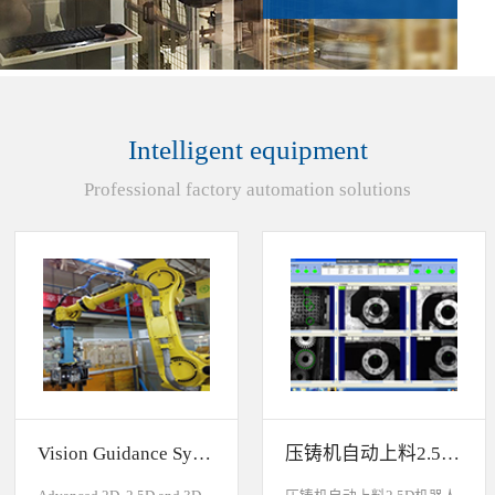
Intelligent equipment
Professional factory automation solutions
Vision Guidance System For Industrial Robots
压铸机自动上料2.5D机器人视觉引导系统