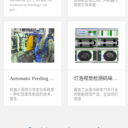
Advanced 2D, 2.5D and 3D
压铸机自动上料2.5D机器人
location technology can
视觉引导系统
gui...
de industrial robot to
accurately handle objects in
2D, 2.5D and 3D space. The
object can move along or
rotate around XYZ axis. 3D
vision location system can
accurately calculate the
positions and orientation in
3D space. This system can be
widely used to handle,
assemble, load, unload work-
pieces on production
Automatic Feeding System For Machine Tool
灯泡视觉检测码垛系统
line.Binocular Vision Guide
Robot To Handle Work-
pieces
机器人视觉引导定位系统是
嘉铭工业成功研发汽车行业
一种实现柔性制造的技术，
的智能视觉产品：全自动灯
使生...
泡视...
产线很容易适应产品的变
觉检测码垛系统。本系统对
化。除了定位取放的零件或
灯泡进行多方位检测：灯丝
指导机器人组装元件外，机
的角度、漏丝；毛泡上的气
器视觉系统还能在处理或组
泡、裂纹、脏污、气线；灯