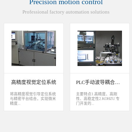
Precision motion control
装产品的同时对其进行检
头上的顶锡缺失、顶丝外
验、测量，并读取线性条码
露、压伤、边丝外露、焊泥
Professional factory automation solutions
和数据矩阵代码。功能介绍
外露、脏污、灯头角度；剔
嘉铭工业自主研发机器人视
除不良品。
觉引导定位系统，从2.5D到
3D视觉引导系统，为客户减
少了人力成本，大幅度的提
高了生产力，为客户创造了
显著的经济效益和社会效
益。应用机器视觉引导机器
人是一种实现柔性制造的技
术，使生产线很容易适应产
品的变化、不同的位置及方
向，定位取放的零件或指导
机器人组装元件，机器视觉
系统还能在处理或组装产品
的同时对其进行检验、测
高精度视觉定位系统
PLC手动波导耦合系统
量，识别。视觉向导机器人
优势：1、减少昂贵的高精
度固定设备；2、无需工具
将高精度视觉引导定位系统
主要特点1.高精度、高刚
转换即能处理多种类型的工
与精密平台结合，实现微米
性、高稳定性2.KOHZU 专
件；3、防止意外的机器人
精度...
门开发的...
冲突。 视觉引导的应用包
括：1、自动堆垛和卸垛；
2、传送带追踪；3、组件装
的自动定位，可用于PCB板
迷你型6 轴调节平台
配；4、机器人应用及检
定位和对位，光纤和光波导
3.KOHZU 纳米级精密微调
测。
对位及其它需要高精度的自
头（FPP03-13 专利产品）4.
动定位和对准应用等。
部分机构本地化生产满足系