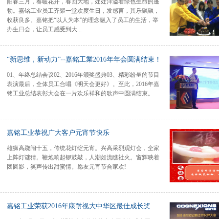
阳春三月，春暖花开，春回大地，处处洋溢着绿色生命的蓬
勃。嘉铭工业员工齐聚一堂欢度生日，发感言，其乐融融，
收获良多。嘉铭把“以人为本”的理念融入了员工的生活，举
办生日会，让员工感受到大...
家庭的温暖，给员工长期以来辛勤工作给予肯定和感谢，表
“新思维，新动力”--嘉銘工業2016年年会圆满结束！
达公司对员工的点滴关怀。 史工说：“当大家一起吹灭蜡
01、年终总结会议02、2016年颁奖盛典03、精彩纷呈的节目
烛的一瞬间，让我们感觉到了,We are family,We are a happy
表演最后，全体员工合唱《明天会更好》。至此，2016年嘉
family. 切蛋糕的时候，当我们一把把手“长”在一起切下蛋糕
铭工业总结表彰大会在一片欢乐祥和的歌声中圆满结束。
的瞬间，我们感觉到了团队的气息，就如我们攻破一个艰难
的项目一样，齐心协力，无往不胜!” 廖工说：“怀着感恩的
心，感谢公司给我一个学习的平台，给我一个工作的机会，
让我有能力孝敬父母和养育我的孩子。” 温馨祥和的生日
会在欢声笑语中圆满结束。在此，祝嘉铭全体员工身体健
嘉铭工业恭祝广大客户元宵节快乐
康，家庭幸福，也让我们以更饱满的精神投入到下一阶段的
雄狮高跷闹十五，传统花灯绽元宵。兴高采烈观灯会，全家
工作中去。
上阵灯谜猜。鞭炮响起锣鼓敲，人潮如流瞧社火。窗辉映着
团圆影，笑声传出甜蜜情。愿友元宵节合家欢!
嘉铭工业荣获2016年康耐视大中华区最佳成长奖