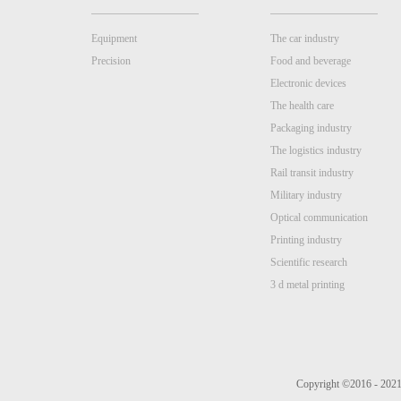
Equipment
The car industry
Precision
Food and beverage
Electronic devices
The health care
Packaging industry
The logistics industry
Rail transit industry
Military industry
Optical communication
Printing industry
Scientific research
3 d metal printing
Copyright ©2016 - 2021