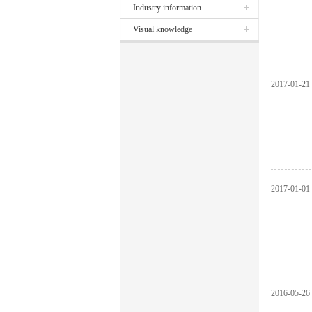
Industry information
Visual knowledge
2017
-
01
-
21
2017
-
01
-
01
2016
-
05
-
26