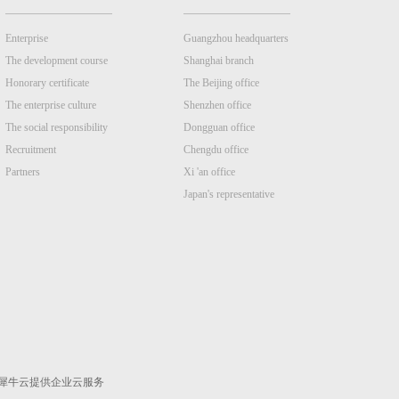
Enterprise
Guangzhou headquarters
The development course
Shanghai branch
Honorary certificate
The Beijing office
The enterprise culture
Shenzhen office
The social responsibility
Dongguan office
Recruitment
Chengdu office
Partners
Xi 'an office
Japan's representative
犀牛云提供企业云服务