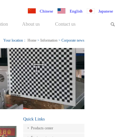
Chinese
English
Japanese
tion
About us
Contact us
Your location：
Home
>
Information
>
Corporate news
Quick Links
Products center