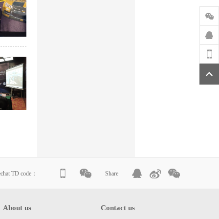
echat TD code：
Share
About us
Contact us