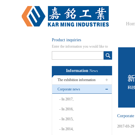
Hom
Product inquiries
Enter the information you would like to
know here
Information
News
The exhibition information
Corporate news
In 2017,
In 2016,
Corporate
In 2015,
2017
-
03
-
29
In 2014,