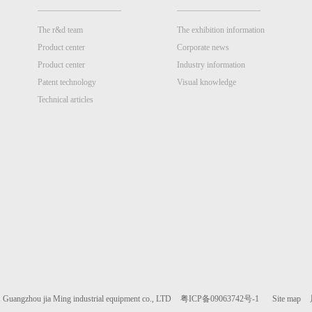
The r&d team
The exhibition information
Product center
Corporate news
Product center
Industry information
Patent technology
Visual knowledge
Technical articles
 Guangzhou jia Ming industrial equipment co., LTD
粤ICP备09063742号-1
Site map