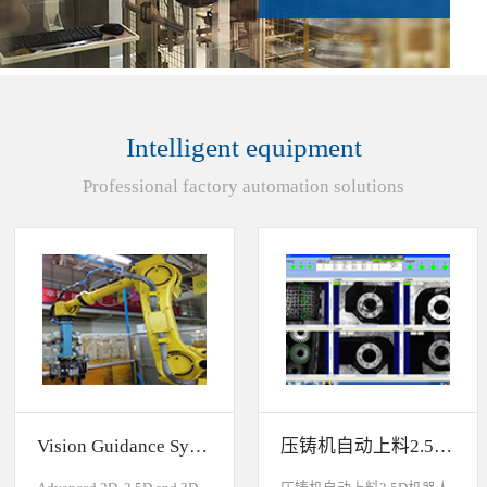
Intelligent equipment
Professional factory automation solutions
Vision Guidance System For Industrial Robots
压铸机自动上料2.5D机器人视觉引导系统