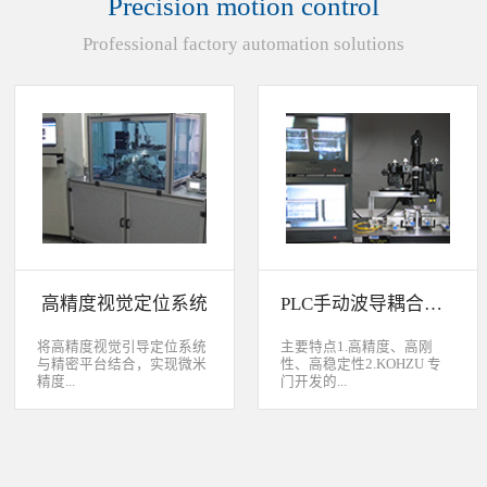
Precision motion control
装产品的同时对其进行检
头上的顶锡缺失、顶丝外
验、测量，并读取线性条码
露、压伤、边丝外露、焊泥
Professional factory automation solutions
和数据矩阵代码。功能介绍
外露、脏污、灯头角度；剔
嘉铭工业自主研发机器人视
除不良品。
觉引导定位系统，从2.5D到
3D视觉引导系统，为客户减
少了人力成本，大幅度的提
高了生产力，为客户创造了
显著的经济效益和社会效
益。应用机器视觉引导机器
人是一种实现柔性制造的技
术，使生产线很容易适应产
品的变化、不同的位置及方
向，定位取放的零件或指导
机器人组装元件，机器视觉
系统还能在处理或组装产品
的同时对其进行检验、测
高精度视觉定位系统
PLC手动波导耦合系统
量，识别。视觉向导机器人
优势：1、减少昂贵的高精
度固定设备；2、无需工具
将高精度视觉引导定位系统
主要特点1.高精度、高刚
转换即能处理多种类型的工
与精密平台结合，实现微米
性、高稳定性2.KOHZU 专
件；3、防止意外的机器人
精度...
门开发的...
冲突。 视觉引导的应用包
括：1、自动堆垛和卸垛；
2、传送带追踪；3、组件装
的自动定位，可用于PCB板
迷你型6 轴调节平台
配；4、机器人应用及检
定位和对位，光纤和光波导
3.KOHZU 纳米级精密微调
测。
对位及其它需要高精度的自
头（FPP03-13 专利产品）4.
动定位和对准应用等。
部分机构本地化生产满足系