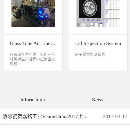
缺失、错喷、漏喷等缺陷。
采检测速度可达每秒20件产
品以上。该系统可广泛应用
于各种产品生产日期、批
号、产品代码打印品质检测
以及字符数字读取验证等。
Glass Tube Air Line Inspection System
Lid Inspection System
在玻璃管生产线上采用三台
盖子视觉检测系统
相机对生产过程中拉制出来
的玻...
璃管进行实时检测，可以检
测直径是16mm到32mm的玻
璃管的气线，并把所含气线
部分半成品玻璃管剔除，生
产速度最快是每分钟150
Information
News
米。
热烈祝贺嘉铭工业VisionChina2017上海光博会完满结束
2017
-
03
-
17