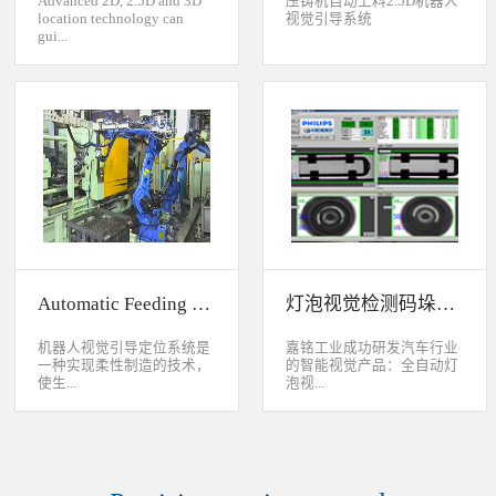
Advanced 2D, 2.5D and 3D
压铸机自动上料2.5D机器人
location technology can
视觉引导系统
gui...
de industrial robot to
accurately handle objects in
2D, 2.5D and 3D space. The
object can move along or
rotate around XYZ axis. 3D
vision location system can
accurately calculate the
positions and orientation in
3D space. This system can be
widely used to handle,
assemble, load, unload work-
pieces on production
Automatic Feeding System For Machine Tool
灯泡视觉检测码垛系统
line.Binocular Vision Guide
Robot To Handle Work-
pieces
机器人视觉引导定位系统是
嘉铭工业成功研发汽车行业
一种实现柔性制造的技术，
的智能视觉产品：全自动灯
使生...
泡视...
产线很容易适应产品的变
觉检测码垛系统。本系统对
化。除了定位取放的零件或
灯泡进行多方位检测：灯丝
指导机器人组装元件外，机
的角度、漏丝；毛泡上的气
器视觉系统还能在处理或组
泡、裂纹、脏污、气线；灯