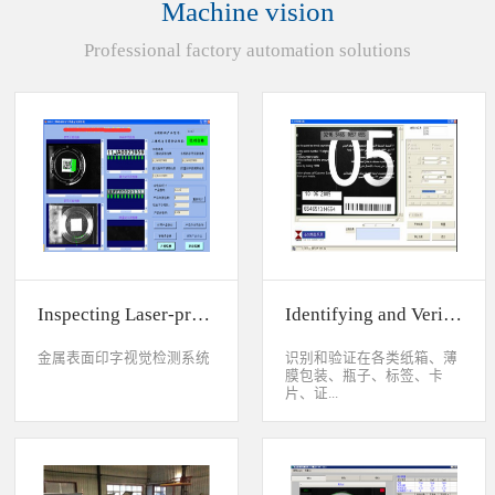
Machine vision
统性能同时，也节约成本5.
货期短、可根据客户特殊要
Professional factory automation solutions
求制定系统手动调节平台
(12 轴)
Inspecting Laser-printed Character on Watch Case
Identifying and Verifying Sprayed Code on Card
金属表面印字视觉检测系统
识别和验证在各类纸箱、薄
膜包装、瓶子、标签、卡
片、证...
件、印刷物品上喷码、激光
打印或热移印的数字、字
母、符号，检测喷码或打印