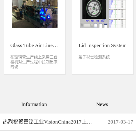
缺失、错喷、漏喷等缺陷。
采检测速度可达每秒20件产
品以上。该系统可广泛应用
于各种产品生产日期、批
号、产品代码打印品质检测
以及字符数字读取验证等。
Glass Tube Air Line Inspection System
Lid Inspection System
在玻璃管生产线上采用三台
盖子视觉检测系统
相机对生产过程中拉制出来
的玻...
璃管进行实时检测，可以检
测直径是16mm到32mm的玻
璃管的气线，并把所含气线
部分半成品玻璃管剔除，生
产速度最快是每分钟150
Information
News
米。
热烈祝贺嘉铭工业VisionChina2017上海光博会完满结束
2017
-
03
-
17