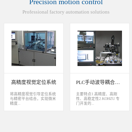
Precision motion control
装产品的同时对其进行检
头上的顶锡缺失、顶丝外
验、测量，并读取线性条码
露、压伤、边丝外露、焊泥
Professional factory automation solutions
和数据矩阵代码。功能介绍
外露、脏污、灯头角度；剔
嘉铭工业自主研发机器人视
除不良品。
觉引导定位系统，从2.5D到
3D视觉引导系统，为客户减
少了人力成本，大幅度的提
高了生产力，为客户创造了
显著的经济效益和社会效
益。应用机器视觉引导机器
人是一种实现柔性制造的技
术，使生产线很容易适应产
品的变化、不同的位置及方
向，定位取放的零件或指导
机器人组装元件，机器视觉
系统还能在处理或组装产品
的同时对其进行检验、测
高精度视觉定位系统
PLC手动波导耦合系统
量，识别。视觉向导机器人
优势：1、减少昂贵的高精
度固定设备；2、无需工具
将高精度视觉引导定位系统
主要特点1.高精度、高刚
转换即能处理多种类型的工
与精密平台结合，实现微米
性、高稳定性2.KOHZU 专
件；3、防止意外的机器人
精度...
门开发的...
冲突。 视觉引导的应用包
括：1、自动堆垛和卸垛；
2、传送带追踪；3、组件装
的自动定位，可用于PCB板
迷你型6 轴调节平台
配；4、机器人应用及检
定位和对位，光纤和光波导
3.KOHZU 纳米级精密微调
测。
对位及其它需要高精度的自
头（FPP03-13 专利产品）4.
动定位和对准应用等。
部分机构本地化生产满足系