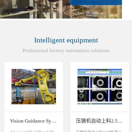
Intelligent equipment
Professional factory automation solutions
Vision Guidance System For Industrial Robots
压铸机自动上料2.5D机器人视觉引导系统