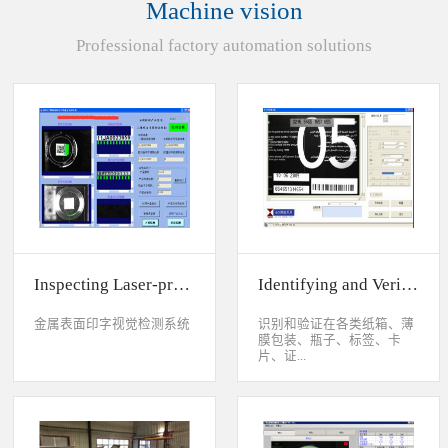
Machine vision
统性能同时，也节约成本5.
货期短、可根据客户特殊要
Professional factory automation solutions
求制定系统手动调节平台
(12 轴)
Inspecting Laser-printed Character on Watch Case
Identifying and Verifying Sprayed Code on Card
金属表面印字视觉检测系统
识别和验证在各类纸箱、薄
膜包装、瓶子、标签、卡
片、证...
件、印刷物品上喷码、激光
打印或热移印的数字、字
母、符号，检测喷码或打印