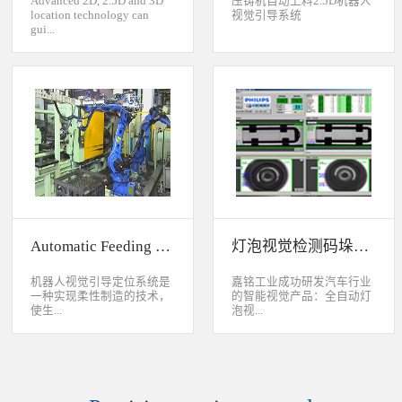
Advanced 2D, 2.5D and 3D
压铸机自动上料2.5D机器人
location technology can
视觉引导系统
gui...
de industrial robot to
accurately handle objects in
2D, 2.5D and 3D space. The
object can move along or
rotate around XYZ axis. 3D
vision location system can
accurately calculate the
positions and orientation in
3D space. This system can be
widely used to handle,
assemble, load, unload work-
pieces on production
Automatic Feeding System For Machine Tool
灯泡视觉检测码垛系统
line.Binocular Vision Guide
Robot To Handle Work-
pieces
机器人视觉引导定位系统是
嘉铭工业成功研发汽车行业
一种实现柔性制造的技术，
的智能视觉产品：全自动灯
使生...
泡视...
产线很容易适应产品的变
觉检测码垛系统。本系统对
化。除了定位取放的零件或
灯泡进行多方位检测：灯丝
指导机器人组装元件外，机
的角度、漏丝；毛泡上的气
器视觉系统还能在处理或组
泡、裂纹、脏污、气线；灯