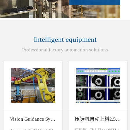
Intelligent equipment
Professional factory automation solutions
Vision Guidance System For Industrial Robots
压铸机自动上料2.5D机器人视觉引导系统