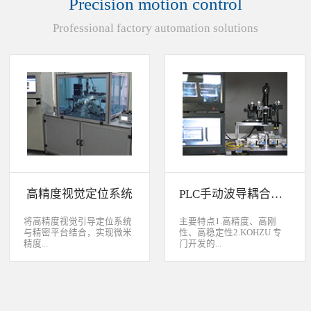
Precision motion control
装产品的同时对其进行检
头上的顶锡缺失、顶丝外
验、测量，并读取线性条码
露、压伤、边丝外露、焊泥
Professional factory automation solutions
和数据矩阵代码。功能介绍
外露、脏污、灯头角度；剔
嘉铭工业自主研发机器人视
除不良品。
觉引导定位系统，从2.5D到
3D视觉引导系统，为客户减
少了人力成本，大幅度的提
高了生产力，为客户创造了
显著的经济效益和社会效
益。应用机器视觉引导机器
人是一种实现柔性制造的技
术，使生产线很容易适应产
品的变化、不同的位置及方
向，定位取放的零件或指导
机器人组装元件，机器视觉
系统还能在处理或组装产品
的同时对其进行检验、测
高精度视觉定位系统
PLC手动波导耦合系统
量，识别。视觉向导机器人
优势：1、减少昂贵的高精
度固定设备；2、无需工具
将高精度视觉引导定位系统
主要特点1.高精度、高刚
转换即能处理多种类型的工
与精密平台结合，实现微米
性、高稳定性2.KOHZU 专
件；3、防止意外的机器人
精度...
门开发的...
冲突。 视觉引导的应用包
括：1、自动堆垛和卸垛；
2、传送带追踪；3、组件装
的自动定位，可用于PCB板
迷你型6 轴调节平台
配；4、机器人应用及检
定位和对位，光纤和光波导
3.KOHZU 纳米级精密微调
测。
对位及其它需要高精度的自
头（FPP03-13 专利产品）4.
动定位和对准应用等。
部分机构本地化生产满足系