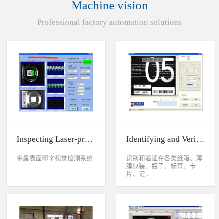
Machine vision
统性能同时，也节约成本5.
货期短、可根据客户特殊要
Professional factory automation solutions
求制定系统手动调节平台
(12 轴)
Inspecting Laser-printed Character on Watch Case
Identifying and Verifying Sprayed Code on Card
金属表面印字视觉检测系统
识别和验证在各类纸箱、薄
膜包装、瓶子、标签、卡
片、证...
件、印刷物品上喷码、激光
打印或热移印的数字、字
母、符号，检测喷码或打印