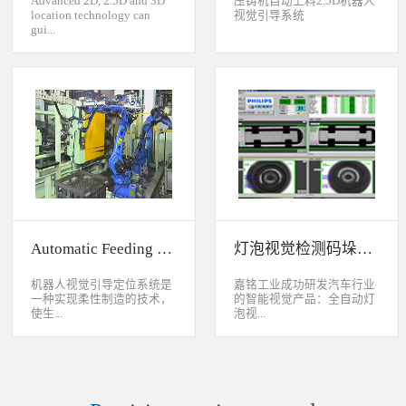
Advanced 2D, 2.5D and 3D
压铸机自动上料2.5D机器人
location technology can
视觉引导系统
gui...
de industrial robot to
accurately handle objects in
2D, 2.5D and 3D space. The
object can move along or
rotate around XYZ axis. 3D
vision location system can
accurately calculate the
positions and orientation in
3D space. This system can be
widely used to handle,
assemble, load, unload work-
pieces on production
Automatic Feeding System For Machine Tool
灯泡视觉检测码垛系统
line.Binocular Vision Guide
Robot To Handle Work-
pieces
机器人视觉引导定位系统是
嘉铭工业成功研发汽车行业
一种实现柔性制造的技术，
的智能视觉产品：全自动灯
使生...
泡视...
产线很容易适应产品的变
觉检测码垛系统。本系统对
化。除了定位取放的零件或
灯泡进行多方位检测：灯丝
指导机器人组装元件外，机
的角度、漏丝；毛泡上的气
器视觉系统还能在处理或组
泡、裂纹、脏污、气线；灯