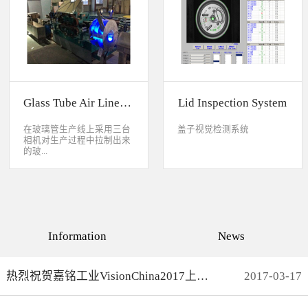
缺失、错喷、漏喷等缺陷。
采检测速度可达每秒20件产
品以上。该系统可广泛应用
于各种产品生产日期、批
号、产品代码打印品质检测
以及字符数字读取验证等。
Glass Tube Air Line Inspection System
Lid Inspection System
在玻璃管生产线上采用三台
盖子视觉检测系统
相机对生产过程中拉制出来
的玻...
璃管进行实时检测，可以检
测直径是16mm到32mm的玻
璃管的气线，并把所含气线
部分半成品玻璃管剔除，生
产速度最快是每分钟150
Information
News
米。
热烈祝贺嘉铭工业VisionChina2017上海光博会完满结束
2017
-
03
-
17