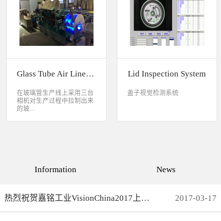
缺失、错喷、漏喷等缺陷。
采检测速度可达每秒20件产
品以上。该系统可广泛应用
于各种产品生产日期、批
号、产品代码打印品质检测
以及字符数字读取验证等。
Glass Tube Air Line Inspection System
Lid Inspection System
在玻璃管生产线上采用三台
盖子视觉检测系统
相机对生产过程中拉制出来
的玻...
璃管进行实时检测，可以检
测直径是16mm到32mm的玻
璃管的气线，并把所含气线
部分半成品玻璃管剔除，生
产速度最快是每分钟150
Information
News
米。
热烈祝贺嘉铭工业VisionChina2017上海光博会完满结束
2017
-
03
-
17