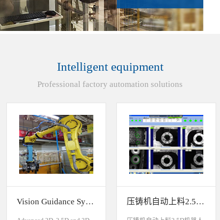
Intelligent equipment
Professional factory automation solutions
Vision Guidance System For Industrial Robots
压铸机自动上料2.5D机器人视觉引导系统