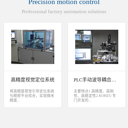
Precision motion control
装产品的同时对其进行检
头上的顶锡缺失、顶丝外
验、测量，并读取线性条码
露、压伤、边丝外露、焊泥
Professional factory automation solutions
和数据矩阵代码。功能介绍
外露、脏污、灯头角度；剔
嘉铭工业自主研发机器人视
除不良品。
觉引导定位系统，从2.5D到
3D视觉引导系统，为客户减
少了人力成本，大幅度的提
高了生产力，为客户创造了
显著的经济效益和社会效
益。应用机器视觉引导机器
人是一种实现柔性制造的技
术，使生产线很容易适应产
品的变化、不同的位置及方
向，定位取放的零件或指导
机器人组装元件，机器视觉
系统还能在处理或组装产品
的同时对其进行检验、测
高精度视觉定位系统
PLC手动波导耦合系统
量，识别。视觉向导机器人
优势：1、减少昂贵的高精
度固定设备；2、无需工具
将高精度视觉引导定位系统
主要特点1.高精度、高刚
转换即能处理多种类型的工
与精密平台结合，实现微米
性、高稳定性2.KOHZU 专
件；3、防止意外的机器人
精度...
门开发的...
冲突。 视觉引导的应用包
括：1、自动堆垛和卸垛；
2、传送带追踪；3、组件装
的自动定位，可用于PCB板
迷你型6 轴调节平台
配；4、机器人应用及检
定位和对位，光纤和光波导
3.KOHZU 纳米级精密微调
测。
对位及其它需要高精度的自
头（FPP03-13 专利产品）4.
动定位和对准应用等。
部分机构本地化生产满足系