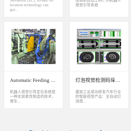
Advanced 2D, 2.5D and 3D
压铸机自动上料2.5D机器人
location technology can
视觉引导系统
gui...
de industrial robot to
accurately handle objects in
2D, 2.5D and 3D space. The
object can move along or
rotate around XYZ axis. 3D
vision location system can
accurately calculate the
positions and orientation in
3D space. This system can be
widely used to handle,
assemble, load, unload work-
pieces on production
Automatic Feeding System For Machine Tool
灯泡视觉检测码垛系统
line.Binocular Vision Guide
Robot To Handle Work-
pieces
机器人视觉引导定位系统是
嘉铭工业成功研发汽车行业
一种实现柔性制造的技术，
的智能视觉产品：全自动灯
使生...
泡视...
产线很容易适应产品的变
觉检测码垛系统。本系统对
化。除了定位取放的零件或
灯泡进行多方位检测：灯丝
指导机器人组装元件外，机
的角度、漏丝；毛泡上的气
器视觉系统还能在处理或组
泡、裂纹、脏污、气线；灯