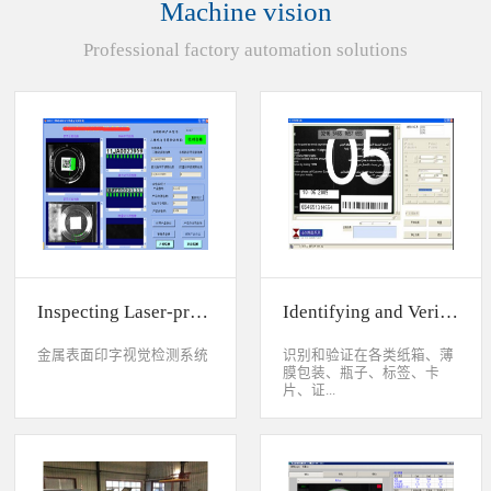
Machine vision
统性能同时，也节约成本5.
货期短、可根据客户特殊要
Professional factory automation solutions
求制定系统手动调节平台
(12 轴)
Inspecting Laser-printed Character on Watch Case
Identifying and Verifying Sprayed Code on Card
金属表面印字视觉检测系统
识别和验证在各类纸箱、薄
膜包装、瓶子、标签、卡
片、证...
件、印刷物品上喷码、激光
打印或热移印的数字、字
母、符号，检测喷码或打印