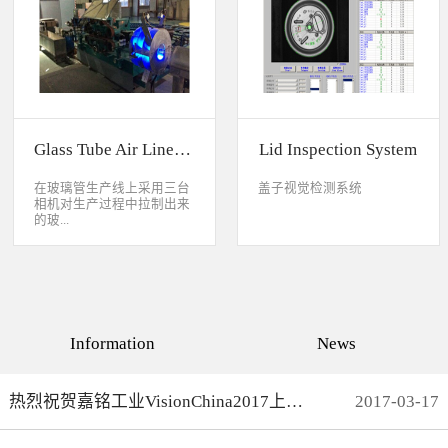
缺失、错喷、漏喷等缺陷。
采检测速度可达每秒20件产
品以上。该系统可广泛应用
于各种产品生产日期、批
号、产品代码打印品质检测
以及字符数字读取验证等。
Glass Tube Air Line Inspection System
Lid Inspection System
在玻璃管生产线上采用三台
盖子视觉检测系统
相机对生产过程中拉制出来
的玻...
璃管进行实时检测，可以检
测直径是16mm到32mm的玻
璃管的气线，并把所含气线
部分半成品玻璃管剔除，生
产速度最快是每分钟150
Information
News
米。
热烈祝贺嘉铭工业VisionChina2017上海光博会完满结束
2017
-
03
-
17