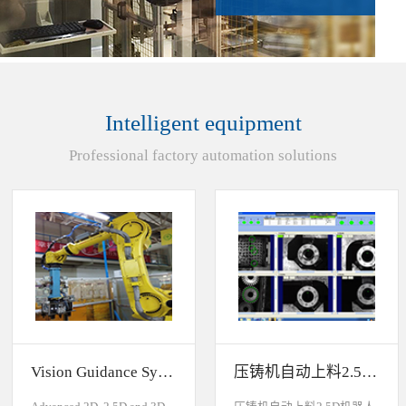
Intelligent equipment
Professional factory automation solutions
Vision Guidance System For Industrial Robots
压铸机自动上料2.5D机器人视觉引导系统