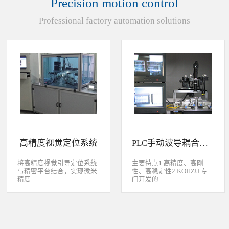
Precision motion control
装产品的同时对其进行检
头上的顶锡缺失、顶丝外
验、测量，并读取线性条码
露、压伤、边丝外露、焊泥
Professional factory automation solutions
和数据矩阵代码。功能介绍
外露、脏污、灯头角度；剔
嘉铭工业自主研发机器人视
除不良品。
觉引导定位系统，从2.5D到
3D视觉引导系统，为客户减
少了人力成本，大幅度的提
高了生产力，为客户创造了
显著的经济效益和社会效
益。应用机器视觉引导机器
人是一种实现柔性制造的技
术，使生产线很容易适应产
品的变化、不同的位置及方
向，定位取放的零件或指导
机器人组装元件，机器视觉
系统还能在处理或组装产品
的同时对其进行检验、测
高精度视觉定位系统
PLC手动波导耦合系统
量，识别。视觉向导机器人
优势：1、减少昂贵的高精
度固定设备；2、无需工具
将高精度视觉引导定位系统
主要特点1.高精度、高刚
转换即能处理多种类型的工
与精密平台结合，实现微米
性、高稳定性2.KOHZU 专
件；3、防止意外的机器人
精度...
门开发的...
冲突。 视觉引导的应用包
括：1、自动堆垛和卸垛；
2、传送带追踪；3、组件装
的自动定位，可用于PCB板
迷你型6 轴调节平台
配；4、机器人应用及检
定位和对位，光纤和光波导
3.KOHZU 纳米级精密微调
测。
对位及其它需要高精度的自
头（FPP03-13 专利产品）4.
动定位和对准应用等。
部分机构本地化生产满足系