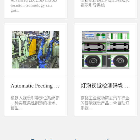
Advanced 2D, 2.5D and 3D
压铸机自动上料2.5D机器人
location technology can
视觉引导系统
gui...
de industrial robot to
accurately handle objects in
2D, 2.5D and 3D space. The
object can move along or
rotate around XYZ axis. 3D
vision location system can
accurately calculate the
positions and orientation in
3D space. This system can be
widely used to handle,
assemble, load, unload work-
pieces on production
Automatic Feeding System For Machine Tool
灯泡视觉检测码垛系统
line.Binocular Vision Guide
Robot To Handle Work-
pieces
机器人视觉引导定位系统是
嘉铭工业成功研发汽车行业
一种实现柔性制造的技术，
的智能视觉产品：全自动灯
使生...
泡视...
产线很容易适应产品的变
觉检测码垛系统。本系统对
化。除了定位取放的零件或
灯泡进行多方位检测：灯丝
指导机器人组装元件外，机
的角度、漏丝；毛泡上的气
器视觉系统还能在处理或组
泡、裂纹、脏污、气线；灯