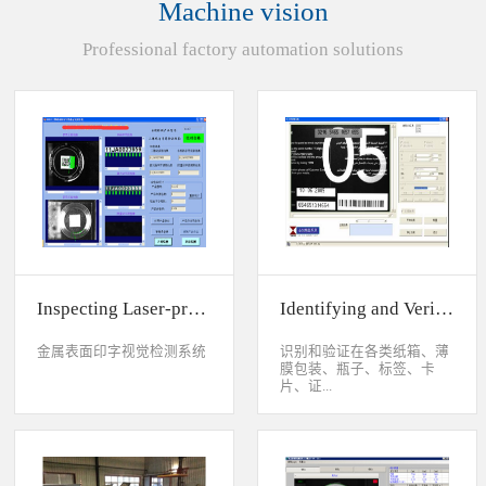
Machine vision
统性能同时，也节约成本5.
货期短、可根据客户特殊要
Professional factory automation solutions
求制定系统手动调节平台
(12 轴)
Inspecting Laser-printed Character on Watch Case
Identifying and Verifying Sprayed Code on Card
金属表面印字视觉检测系统
识别和验证在各类纸箱、薄
膜包装、瓶子、标签、卡
片、证...
件、印刷物品上喷码、激光
打印或热移印的数字、字
母、符号，检测喷码或打印