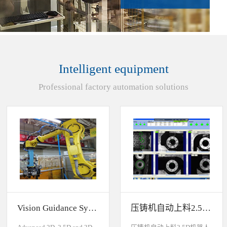
Intelligent equipment
Professional factory automation solutions
Vision Guidance System For Industrial Robots
压铸机自动上料2.5D机器人视觉引导系统