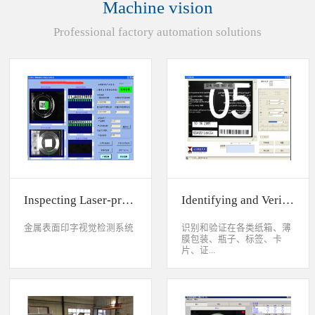
Machine vision
统性能同时，也节约成本5.
货期短、可根据客户特殊要
Professional factory automation solutions
求制定系统手动调节平台
(12 轴)
Inspecting Laser-printed Character on Watch Case
Identifying and Verifying Sprayed Code on Card
金属表面印字视觉检测系统
识别和验证在各类纸箱、薄
膜包装、瓶子、标签、卡
片、证...
件、印刷物品上喷码、激光
打印或热移印的数字、字
母、符号，检测喷码或打印