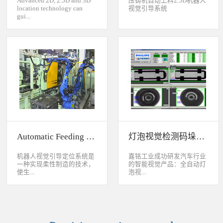
Advanced 2D, 2.5D and 3D
压铸机自动上料2.5D机器人
location technology can
视觉引导系统
gui...
de industrial robot to
accurately handle objects in
2D, 2.5D and 3D space. The
object can move along or
rotate around XYZ axis. 3D
vision location system can
accurately calculate the
positions and orientation in
3D space. This system can be
widely used to handle,
assemble, load, unload work-
pieces on production
Automatic Feeding System For Machine Tool
灯泡视觉检测码垛系统
line.Binocular Vision Guide
Robot To Handle Work-
pieces
机器人视觉引导定位系统是
嘉铭工业成功研发汽车行业
一种实现柔性制造的技术，
的智能视觉产品：全自动灯
使生...
泡视...
产线很容易适应产品的变
觉检测码垛系统。本系统对
化。除了定位取放的零件或
灯泡进行多方位检测：灯丝
指导机器人组装元件外，机
的角度、漏丝；毛泡上的气
器视觉系统还能在处理或组
泡、裂纹、脏污、气线；灯