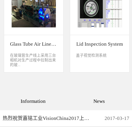
缺失、错喷、漏喷等缺陷。
采检测速度可达每秒20件产
品以上。该系统可广泛应用
于各种产品生产日期、批
号、产品代码打印品质检测
以及字符数字读取验证等。
Glass Tube Air Line Inspection System
Lid Inspection System
在玻璃管生产线上采用三台
盖子视觉检测系统
相机对生产过程中拉制出来
的玻...
璃管进行实时检测，可以检
测直径是16mm到32mm的玻
璃管的气线，并把所含气线
部分半成品玻璃管剔除，生
产速度最快是每分钟150
Information
News
米。
热烈祝贺嘉铭工业VisionChina2017上海光博会完满结束
2017
-
03
-
17