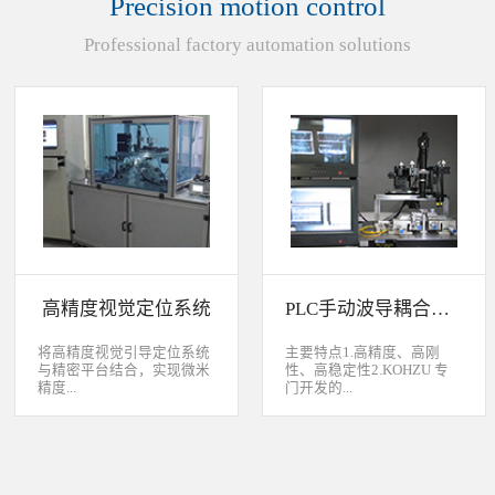
Precision motion control
装产品的同时对其进行检
头上的顶锡缺失、顶丝外
验、测量，并读取线性条码
露、压伤、边丝外露、焊泥
Professional factory automation solutions
和数据矩阵代码。功能介绍
外露、脏污、灯头角度；剔
嘉铭工业自主研发机器人视
除不良品。
觉引导定位系统，从2.5D到
3D视觉引导系统，为客户减
少了人力成本，大幅度的提
高了生产力，为客户创造了
显著的经济效益和社会效
益。应用机器视觉引导机器
人是一种实现柔性制造的技
术，使生产线很容易适应产
品的变化、不同的位置及方
向，定位取放的零件或指导
机器人组装元件，机器视觉
系统还能在处理或组装产品
的同时对其进行检验、测
高精度视觉定位系统
PLC手动波导耦合系统
量，识别。视觉向导机器人
优势：1、减少昂贵的高精
度固定设备；2、无需工具
将高精度视觉引导定位系统
主要特点1.高精度、高刚
转换即能处理多种类型的工
与精密平台结合，实现微米
性、高稳定性2.KOHZU 专
件；3、防止意外的机器人
精度...
门开发的...
冲突。 视觉引导的应用包
括：1、自动堆垛和卸垛；
2、传送带追踪；3、组件装
的自动定位，可用于PCB板
迷你型6 轴调节平台
配；4、机器人应用及检
定位和对位，光纤和光波导
3.KOHZU 纳米级精密微调
测。
对位及其它需要高精度的自
头（FPP03-13 专利产品）4.
动定位和对准应用等。
部分机构本地化生产满足系