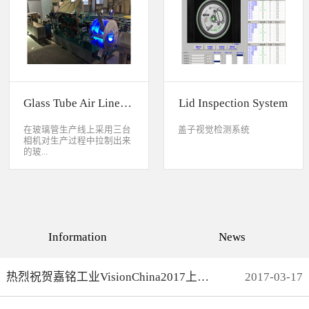
缺失、错喷、漏喷等缺陷。
采检测速度可达每秒20件产
品以上。该系统可广泛应用
于各种产品生产日期、批
号、产品代码打印品质检测
以及字符数字读取验证等。
Glass Tube Air Line Inspection System
Lid Inspection System
在玻璃管生产线上采用三台
盖子视觉检测系统
相机对生产过程中拉制出来
的玻...
璃管进行实时检测，可以检
测直径是16mm到32mm的玻
璃管的气线，并把所含气线
部分半成品玻璃管剔除，生
产速度最快是每分钟150
Information
News
米。
热烈祝贺嘉铭工业VisionChina2017上海光博会完满结束
2017
-
03
-
17