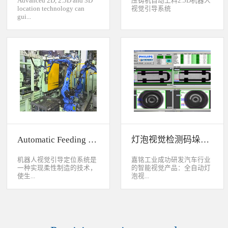
Advanced 2D, 2.5D and 3D
压铸机自动上料2.5D机器人
location technology can
视觉引导系统
gui...
de industrial robot to
accurately handle objects in
2D, 2.5D and 3D space. The
object can move along or
rotate around XYZ axis. 3D
vision location system can
accurately calculate the
positions and orientation in
3D space. This system can be
widely used to handle,
assemble, load, unload work-
pieces on production
Automatic Feeding System For Machine Tool
灯泡视觉检测码垛系统
line.Binocular Vision Guide
Robot To Handle Work-
pieces
机器人视觉引导定位系统是
嘉铭工业成功研发汽车行业
一种实现柔性制造的技术，
的智能视觉产品：全自动灯
使生...
泡视...
产线很容易适应产品的变
觉检测码垛系统。本系统对
化。除了定位取放的零件或
灯泡进行多方位检测：灯丝
指导机器人组装元件外，机
的角度、漏丝；毛泡上的气
器视觉系统还能在处理或组
泡、裂纹、脏污、气线；灯