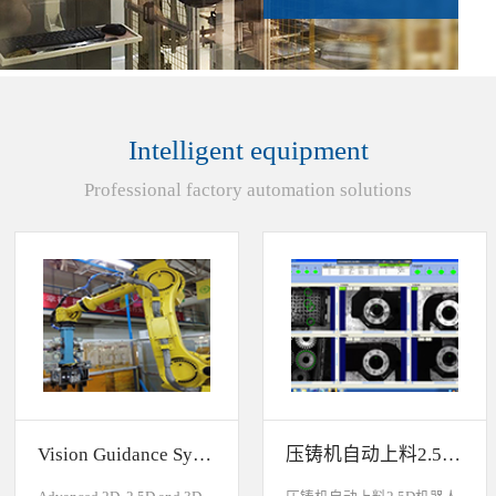
Intelligent equipment
Professional factory automation solutions
Vision Guidance System For Industrial Robots
压铸机自动上料2.5D机器人视觉引导系统