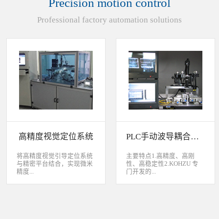
Precision motion control
装产品的同时对其进行检
头上的顶锡缺失、顶丝外
验、测量，并读取线性条码
露、压伤、边丝外露、焊泥
Professional factory automation solutions
和数据矩阵代码。功能介绍
外露、脏污、灯头角度；剔
嘉铭工业自主研发机器人视
除不良品。
觉引导定位系统，从2.5D到
3D视觉引导系统，为客户减
少了人力成本，大幅度的提
高了生产力，为客户创造了
显著的经济效益和社会效
益。应用机器视觉引导机器
人是一种实现柔性制造的技
术，使生产线很容易适应产
品的变化、不同的位置及方
向，定位取放的零件或指导
机器人组装元件，机器视觉
系统还能在处理或组装产品
的同时对其进行检验、测
高精度视觉定位系统
PLC手动波导耦合系统
量，识别。视觉向导机器人
优势：1、减少昂贵的高精
度固定设备；2、无需工具
将高精度视觉引导定位系统
主要特点1.高精度、高刚
转换即能处理多种类型的工
与精密平台结合，实现微米
性、高稳定性2.KOHZU 专
件；3、防止意外的机器人
精度...
门开发的...
冲突。 视觉引导的应用包
括：1、自动堆垛和卸垛；
2、传送带追踪；3、组件装
的自动定位，可用于PCB板
迷你型6 轴调节平台
配；4、机器人应用及检
定位和对位，光纤和光波导
3.KOHZU 纳米级精密微调
测。
对位及其它需要高精度的自
头（FPP03-13 专利产品）4.
动定位和对准应用等。
部分机构本地化生产满足系