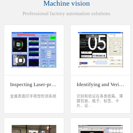
Machine vision
统性能同时，也节约成本5.
货期短、可根据客户特殊要
Professional factory automation solutions
求制定系统手动调节平台
(12 轴)
Inspecting Laser-printed Character on Watch Case
Identifying and Verifying Sprayed Code on Card
金属表面印字视觉检测系统
识别和验证在各类纸箱、薄
膜包装、瓶子、标签、卡
片、证...
件、印刷物品上喷码、激光
打印或热移印的数字、字
母、符号，检测喷码或打印