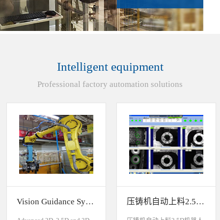
Intelligent equipment
Professional factory automation solutions
Vision Guidance System For Industrial Robots
压铸机自动上料2.5D机器人视觉引导系统