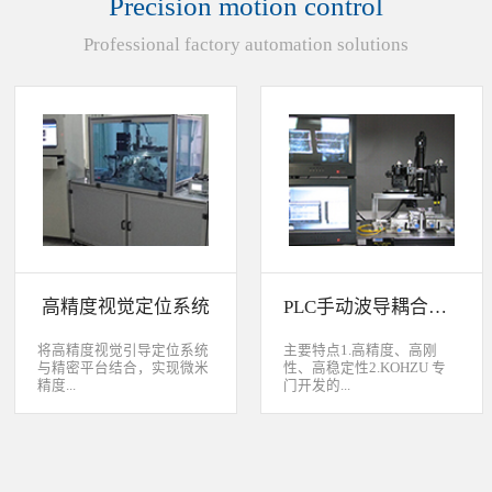
Precision motion control
装产品的同时对其进行检
头上的顶锡缺失、顶丝外
验、测量，并读取线性条码
露、压伤、边丝外露、焊泥
Professional factory automation solutions
和数据矩阵代码。功能介绍
外露、脏污、灯头角度；剔
嘉铭工业自主研发机器人视
除不良品。
觉引导定位系统，从2.5D到
3D视觉引导系统，为客户减
少了人力成本，大幅度的提
高了生产力，为客户创造了
显著的经济效益和社会效
益。应用机器视觉引导机器
人是一种实现柔性制造的技
术，使生产线很容易适应产
品的变化、不同的位置及方
向，定位取放的零件或指导
机器人组装元件，机器视觉
系统还能在处理或组装产品
的同时对其进行检验、测
高精度视觉定位系统
PLC手动波导耦合系统
量，识别。视觉向导机器人
优势：1、减少昂贵的高精
度固定设备；2、无需工具
将高精度视觉引导定位系统
主要特点1.高精度、高刚
转换即能处理多种类型的工
与精密平台结合，实现微米
性、高稳定性2.KOHZU 专
件；3、防止意外的机器人
精度...
门开发的...
冲突。 视觉引导的应用包
括：1、自动堆垛和卸垛；
2、传送带追踪；3、组件装
的自动定位，可用于PCB板
迷你型6 轴调节平台
配；4、机器人应用及检
定位和对位，光纤和光波导
3.KOHZU 纳米级精密微调
测。
对位及其它需要高精度的自
头（FPP03-13 专利产品）4.
动定位和对准应用等。
部分机构本地化生产满足系