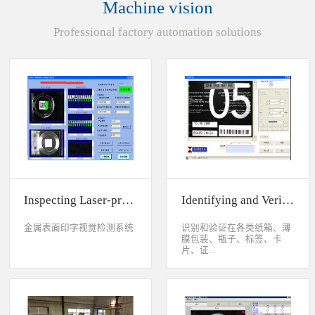
Machine vision
统性能同时，也节约成本5.
货期短、可根据客户特殊要
Professional factory automation solutions
求制定系统手动调节平台
(12 轴)
Inspecting Laser-printed Character on Watch Case
Identifying and Verifying Sprayed Code on Card
金属表面印字视觉检测系统
识别和验证在各类纸箱、薄
膜包装、瓶子、标签、卡
片、证...
件、印刷物品上喷码、激光
打印或热移印的数字、字
母、符号，检测喷码或打印