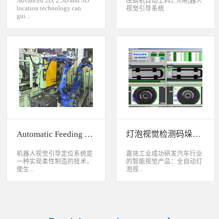
Advanced 2D, 2.5D and 3D
压铸机自动上料2.5D机器人
location technology can
视觉引导系统
gui...
de industrial robot to
accurately handle objects in
2D, 2.5D and 3D space. The
object can move along or
rotate around XYZ axis. 3D
vision location system can
accurately calculate the
positions and orientation in
3D space. This system can be
widely used to handle,
assemble, load, unload work-
pieces on production
Automatic Feeding System For Machine Tool
灯泡视觉检测码垛系统
line.Binocular Vision Guide
Robot To Handle Work-
pieces
机器人视觉引导定位系统是
嘉铭工业成功研发汽车行业
一种实现柔性制造的技术，
的智能视觉产品：全自动灯
使生...
泡视...
产线很容易适应产品的变
觉检测码垛系统。本系统对
化。除了定位取放的零件或
灯泡进行多方位检测：灯丝
指导机器人组装元件外，机
的角度、漏丝；毛泡上的气
器视觉系统还能在处理或组
泡、裂纹、脏污、气线；灯