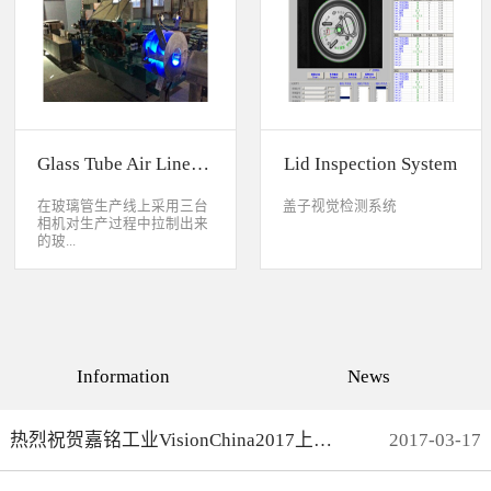
缺失、错喷、漏喷等缺陷。
采检测速度可达每秒20件产
品以上。该系统可广泛应用
于各种产品生产日期、批
号、产品代码打印品质检测
以及字符数字读取验证等。
Glass Tube Air Line Inspection System
Lid Inspection System
在玻璃管生产线上采用三台
盖子视觉检测系统
相机对生产过程中拉制出来
的玻...
璃管进行实时检测，可以检
测直径是16mm到32mm的玻
璃管的气线，并把所含气线
部分半成品玻璃管剔除，生
产速度最快是每分钟150
Information
News
米。
热烈祝贺嘉铭工业VisionChina2017上海光博会完满结束
2017
-
03
-
17