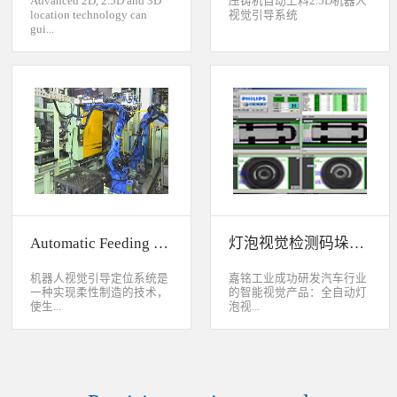
Advanced 2D, 2.5D and 3D
压铸机自动上料2.5D机器人
location technology can
视觉引导系统
gui...
de industrial robot to
accurately handle objects in
2D, 2.5D and 3D space. The
object can move along or
rotate around XYZ axis. 3D
vision location system can
accurately calculate the
positions and orientation in
3D space. This system can be
widely used to handle,
assemble, load, unload work-
pieces on production
Automatic Feeding System For Machine Tool
灯泡视觉检测码垛系统
line.Binocular Vision Guide
Robot To Handle Work-
pieces
机器人视觉引导定位系统是
嘉铭工业成功研发汽车行业
一种实现柔性制造的技术，
的智能视觉产品：全自动灯
使生...
泡视...
产线很容易适应产品的变
觉检测码垛系统。本系统对
化。除了定位取放的零件或
灯泡进行多方位检测：灯丝
指导机器人组装元件外，机
的角度、漏丝；毛泡上的气
器视觉系统还能在处理或组
泡、裂纹、脏污、气线；灯