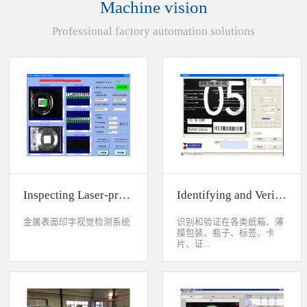
Machine vision
统性能同时，也节约成本5.
货期短、可根据客户特殊要
Professional factory automation solutions
求制定系统手动调节平台
(12 轴)
Inspecting Laser-printed Character on Watch Case
Identifying and Verifying Sprayed Code on Card
金属表面印字视觉检测系统
识别和验证在各类纸箱、薄
膜包装、瓶子、标签、卡
片、证...
件、印刷物品上喷码、激光
打印或热移印的数字、字
母、符号，检测喷码或打印