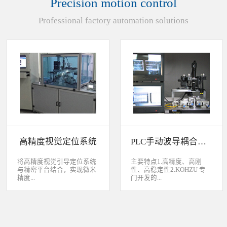
Precision motion control
装产品的同时对其进行检
头上的顶锡缺失、顶丝外
验、测量，并读取线性条码
露、压伤、边丝外露、焊泥
Professional factory automation solutions
和数据矩阵代码。功能介绍
外露、脏污、灯头角度；剔
嘉铭工业自主研发机器人视
除不良品。
觉引导定位系统，从2.5D到
3D视觉引导系统，为客户减
少了人力成本，大幅度的提
高了生产力，为客户创造了
显著的经济效益和社会效
益。应用机器视觉引导机器
人是一种实现柔性制造的技
术，使生产线很容易适应产
品的变化、不同的位置及方
向，定位取放的零件或指导
机器人组装元件，机器视觉
系统还能在处理或组装产品
的同时对其进行检验、测
高精度视觉定位系统
PLC手动波导耦合系统
量，识别。视觉向导机器人
优势：1、减少昂贵的高精
度固定设备；2、无需工具
将高精度视觉引导定位系统
主要特点1.高精度、高刚
转换即能处理多种类型的工
与精密平台结合，实现微米
性、高稳定性2.KOHZU 专
件；3、防止意外的机器人
精度...
门开发的...
冲突。 视觉引导的应用包
括：1、自动堆垛和卸垛；
2、传送带追踪；3、组件装
的自动定位，可用于PCB板
迷你型6 轴调节平台
配；4、机器人应用及检
定位和对位，光纤和光波导
3.KOHZU 纳米级精密微调
测。
对位及其它需要高精度的自
头（FPP03-13 专利产品）4.
动定位和对准应用等。
部分机构本地化生产满足系