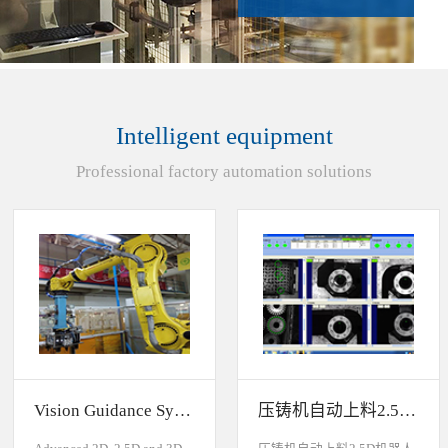
Intelligent equipment
Professional factory automation solutions
Vision Guidance System For Industrial Robots
压铸机自动上料2.5D机器人视觉引导系统