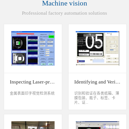
Machine vision
统性能同时，也节约成本5.
货期短、可根据客户特殊要
Professional factory automation solutions
求制定系统手动调节平台
(12 轴)
Inspecting Laser-printed Character on Watch Case
Identifying and Verifying Sprayed Code on Card
金属表面印字视觉检测系统
识别和验证在各类纸箱、薄
膜包装、瓶子、标签、卡
片、证...
件、印刷物品上喷码、激光
打印或热移印的数字、字
母、符号，检测喷码或打印