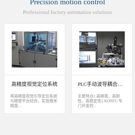
Precision motion control
装产品的同时对其进行检
头上的顶锡缺失、顶丝外
验、测量，并读取线性条码
露、压伤、边丝外露、焊泥
Professional factory automation solutions
和数据矩阵代码。功能介绍
外露、脏污、灯头角度；剔
嘉铭工业自主研发机器人视
除不良品。
觉引导定位系统，从2.5D到
3D视觉引导系统，为客户减
少了人力成本，大幅度的提
高了生产力，为客户创造了
显著的经济效益和社会效
益。应用机器视觉引导机器
人是一种实现柔性制造的技
术，使生产线很容易适应产
品的变化、不同的位置及方
向，定位取放的零件或指导
机器人组装元件，机器视觉
系统还能在处理或组装产品
的同时对其进行检验、测
高精度视觉定位系统
PLC手动波导耦合系统
量，识别。视觉向导机器人
优势：1、减少昂贵的高精
度固定设备；2、无需工具
将高精度视觉引导定位系统
主要特点1.高精度、高刚
转换即能处理多种类型的工
与精密平台结合，实现微米
性、高稳定性2.KOHZU 专
件；3、防止意外的机器人
精度...
门开发的...
冲突。 视觉引导的应用包
括：1、自动堆垛和卸垛；
2、传送带追踪；3、组件装
的自动定位，可用于PCB板
迷你型6 轴调节平台
配；4、机器人应用及检
定位和对位，光纤和光波导
3.KOHZU 纳米级精密微调
测。
对位及其它需要高精度的自
头（FPP03-13 专利产品）4.
动定位和对准应用等。
部分机构本地化生产满足系