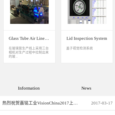
缺失、错喷、漏喷等缺陷。
采检测速度可达每秒20件产
品以上。该系统可广泛应用
于各种产品生产日期、批
号、产品代码打印品质检测
以及字符数字读取验证等。
Glass Tube Air Line Inspection System
Lid Inspection System
在玻璃管生产线上采用三台
盖子视觉检测系统
相机对生产过程中拉制出来
的玻...
璃管进行实时检测，可以检
测直径是16mm到32mm的玻
璃管的气线，并把所含气线
部分半成品玻璃管剔除，生
产速度最快是每分钟150
Information
News
米。
热烈祝贺嘉铭工业VisionChina2017上海光博会完满结束
2017
-
03
-
17