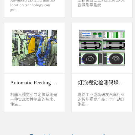
Advanced 2D, 2.5D and 3D
压铸机自动上料2.5D机器人
location technology can
视觉引导系统
gui...
de industrial robot to
accurately handle objects in
2D, 2.5D and 3D space. The
object can move along or
rotate around XYZ axis. 3D
vision location system can
accurately calculate the
positions and orientation in
3D space. This system can be
widely used to handle,
assemble, load, unload work-
pieces on production
Automatic Feeding System For Machine Tool
灯泡视觉检测码垛系统
line.Binocular Vision Guide
Robot To Handle Work-
pieces
机器人视觉引导定位系统是
嘉铭工业成功研发汽车行业
一种实现柔性制造的技术，
的智能视觉产品：全自动灯
使生...
泡视...
产线很容易适应产品的变
觉检测码垛系统。本系统对
化。除了定位取放的零件或
灯泡进行多方位检测：灯丝
指导机器人组装元件外，机
的角度、漏丝；毛泡上的气
器视觉系统还能在处理或组
泡、裂纹、脏污、气线；灯