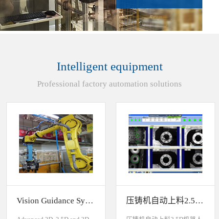
Intelligent equipment
Professional factory automation solutions
Vision Guidance System For Industrial Robots
压铸机自动上料2.5D机器人视觉引导系统