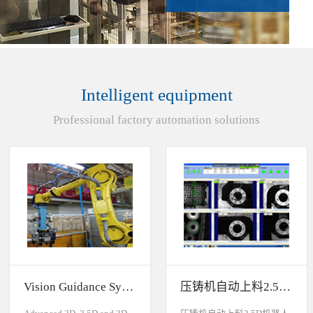
Intelligent equipment
Professional factory automation solutions
Vision Guidance System For Industrial Robots
压铸机自动上料2.5D机器人视觉引导系统