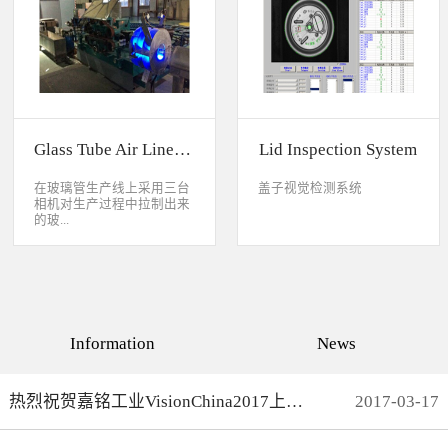
缺失、错喷、漏喷等缺陷。
采检测速度可达每秒20件产
品以上。该系统可广泛应用
于各种产品生产日期、批
号、产品代码打印品质检测
以及字符数字读取验证等。
Glass Tube Air Line Inspection System
Lid Inspection System
在玻璃管生产线上采用三台
盖子视觉检测系统
相机对生产过程中拉制出来
的玻...
璃管进行实时检测，可以检
测直径是16mm到32mm的玻
璃管的气线，并把所含气线
部分半成品玻璃管剔除，生
产速度最快是每分钟150
Information
News
米。
热烈祝贺嘉铭工业VisionChina2017上海光博会完满结束
2017
-
03
-
17