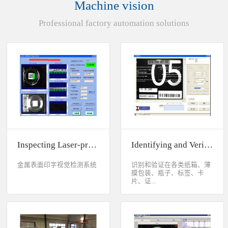
Machine vision
统性能同时，也节约成本5.
货期短、可根据客户特殊要
Professional factory automation solutions
求制定系统手动调节平台
(12 轴)
Inspecting Laser-printed Character on Watch Case
Identifying and Verifying Sprayed Code on Card
金属表面印字视觉检测系统
识别和验证在各类纸箱、薄
膜包装、瓶子、标签、卡
片、证...
件、印刷物品上喷码、激光
打印或热移印的数字、字
母、符号，检测喷码或打印