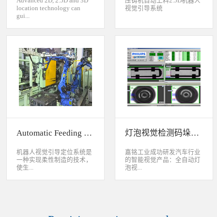
Advanced 2D, 2.5D and 3D
压铸机自动上料2.5D机器人
location technology can
视觉引导系统
gui...
de industrial robot to
accurately handle objects in
2D, 2.5D and 3D space. The
object can move along or
rotate around XYZ axis. 3D
vision location system can
accurately calculate the
positions and orientation in
3D space. This system can be
widely used to handle,
assemble, load, unload work-
pieces on production
Automatic Feeding System For Machine Tool
灯泡视觉检测码垛系统
line.Binocular Vision Guide
Robot To Handle Work-
pieces
机器人视觉引导定位系统是
嘉铭工业成功研发汽车行业
一种实现柔性制造的技术，
的智能视觉产品：全自动灯
使生...
泡视...
产线很容易适应产品的变
觉检测码垛系统。本系统对
化。除了定位取放的零件或
灯泡进行多方位检测：灯丝
指导机器人组装元件外，机
的角度、漏丝；毛泡上的气
器视觉系统还能在处理或组
泡、裂纹、脏污、气线；灯