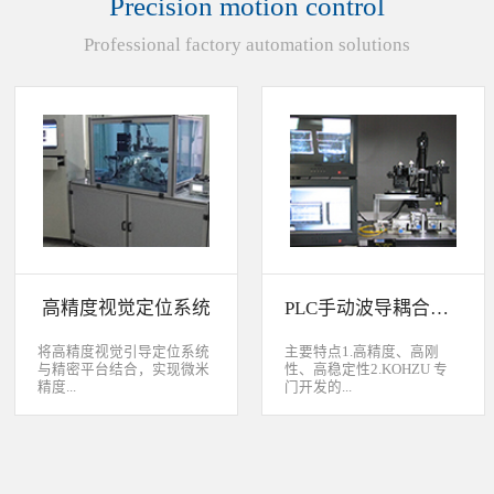
Precision motion control
装产品的同时对其进行检
头上的顶锡缺失、顶丝外
验、测量，并读取线性条码
露、压伤、边丝外露、焊泥
Professional factory automation solutions
和数据矩阵代码。功能介绍
外露、脏污、灯头角度；剔
嘉铭工业自主研发机器人视
除不良品。
觉引导定位系统，从2.5D到
3D视觉引导系统，为客户减
少了人力成本，大幅度的提
高了生产力，为客户创造了
显著的经济效益和社会效
益。应用机器视觉引导机器
人是一种实现柔性制造的技
术，使生产线很容易适应产
品的变化、不同的位置及方
向，定位取放的零件或指导
机器人组装元件，机器视觉
系统还能在处理或组装产品
的同时对其进行检验、测
高精度视觉定位系统
PLC手动波导耦合系统
量，识别。视觉向导机器人
优势：1、减少昂贵的高精
度固定设备；2、无需工具
将高精度视觉引导定位系统
主要特点1.高精度、高刚
转换即能处理多种类型的工
与精密平台结合，实现微米
性、高稳定性2.KOHZU 专
件；3、防止意外的机器人
精度...
门开发的...
冲突。 视觉引导的应用包
括：1、自动堆垛和卸垛；
2、传送带追踪；3、组件装
的自动定位，可用于PCB板
迷你型6 轴调节平台
配；4、机器人应用及检
定位和对位，光纤和光波导
3.KOHZU 纳米级精密微调
测。
对位及其它需要高精度的自
头（FPP03-13 专利产品）4.
动定位和对准应用等。
部分机构本地化生产满足系