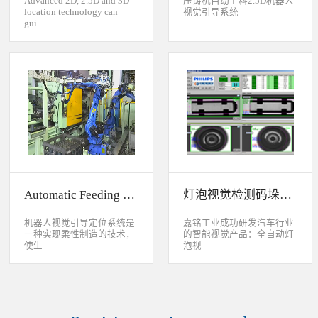
Advanced 2D, 2.5D and 3D
压铸机自动上料2.5D机器人
location technology can
视觉引导系统
gui...
de industrial robot to
accurately handle objects in
2D, 2.5D and 3D space. The
object can move along or
rotate around XYZ axis. 3D
vision location system can
accurately calculate the
positions and orientation in
3D space. This system can be
widely used to handle,
assemble, load, unload work-
pieces on production
Automatic Feeding System For Machine Tool
灯泡视觉检测码垛系统
line.Binocular Vision Guide
Robot To Handle Work-
pieces
机器人视觉引导定位系统是
嘉铭工业成功研发汽车行业
一种实现柔性制造的技术，
的智能视觉产品：全自动灯
使生...
泡视...
产线很容易适应产品的变
觉检测码垛系统。本系统对
化。除了定位取放的零件或
灯泡进行多方位检测：灯丝
指导机器人组装元件外，机
的角度、漏丝；毛泡上的气
器视觉系统还能在处理或组
泡、裂纹、脏污、气线；灯