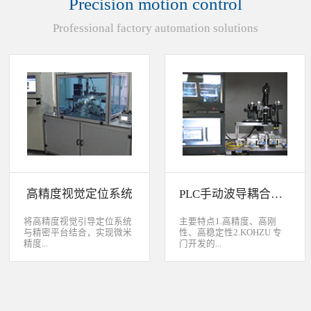
Precision motion control
装产品的同时对其进行检
头上的顶锡缺失、顶丝外
验、测量，并读取线性条码
露、压伤、边丝外露、焊泥
Professional factory automation solutions
和数据矩阵代码。功能介绍
外露、脏污、灯头角度；剔
嘉铭工业自主研发机器人视
除不良品。
觉引导定位系统，从2.5D到
3D视觉引导系统，为客户减
少了人力成本，大幅度的提
高了生产力，为客户创造了
显著的经济效益和社会效
益。应用机器视觉引导机器
人是一种实现柔性制造的技
术，使生产线很容易适应产
品的变化、不同的位置及方
向，定位取放的零件或指导
机器人组装元件，机器视觉
系统还能在处理或组装产品
的同时对其进行检验、测
高精度视觉定位系统
PLC手动波导耦合系统
量，识别。视觉向导机器人
优势：1、减少昂贵的高精
度固定设备；2、无需工具
将高精度视觉引导定位系统
主要特点1.高精度、高刚
转换即能处理多种类型的工
与精密平台结合，实现微米
性、高稳定性2.KOHZU 专
件；3、防止意外的机器人
精度...
门开发的...
冲突。 视觉引导的应用包
括：1、自动堆垛和卸垛；
2、传送带追踪；3、组件装
的自动定位，可用于PCB板
迷你型6 轴调节平台
配；4、机器人应用及检
定位和对位，光纤和光波导
3.KOHZU 纳米级精密微调
测。
对位及其它需要高精度的自
头（FPP03-13 专利产品）4.
动定位和对准应用等。
部分机构本地化生产满足系