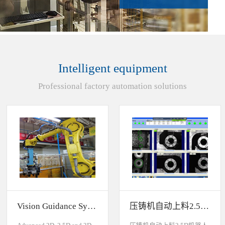
Intelligent equipment
Professional factory automation solutions
Vision Guidance System For Industrial Robots
压铸机自动上料2.5D机器人视觉引导系统