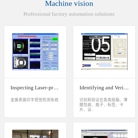
Machine vision
统性能同时，也节约成本5.
货期短、可根据客户特殊要
Professional factory automation solutions
求制定系统手动调节平台
(12 轴)
Inspecting Laser-printed Character on Watch Case
Identifying and Verifying Sprayed Code on Card
金属表面印字视觉检测系统
识别和验证在各类纸箱、薄
膜包装、瓶子、标签、卡
片、证...
件、印刷物品上喷码、激光
打印或热移印的数字、字
母、符号，检测喷码或打印