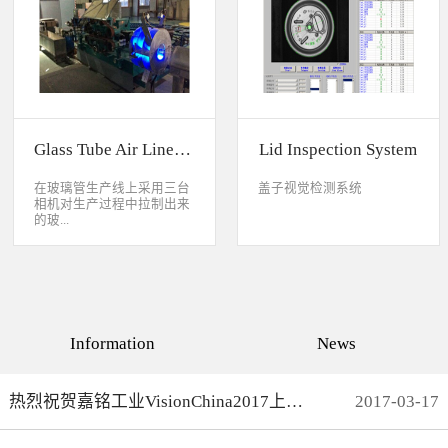
缺失、错喷、漏喷等缺陷。
采检测速度可达每秒20件产
品以上。该系统可广泛应用
于各种产品生产日期、批
号、产品代码打印品质检测
以及字符数字读取验证等。
Glass Tube Air Line Inspection System
Lid Inspection System
在玻璃管生产线上采用三台
盖子视觉检测系统
相机对生产过程中拉制出来
的玻...
璃管进行实时检测，可以检
测直径是16mm到32mm的玻
璃管的气线，并把所含气线
部分半成品玻璃管剔除，生
产速度最快是每分钟150
Information
News
米。
热烈祝贺嘉铭工业VisionChina2017上海光博会完满结束
2017
-
03
-
17