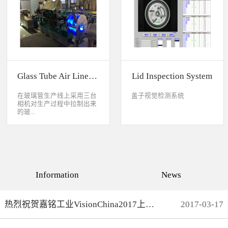
缺失、错喷、漏喷等缺陷。
采检测速度可达每秒20件产
品以上。该系统可广泛应用
于各种产品生产日期、批
号、产品代码打印品质检测
以及字符数字读取验证等。
Glass Tube Air Line Inspection System
Lid Inspection System
在玻璃管生产线上采用三台
盖子视觉检测系统
相机对生产过程中拉制出来
的玻...
璃管进行实时检测，可以检
测直径是16mm到32mm的玻
璃管的气线，并把所含气线
部分半成品玻璃管剔除，生
产速度最快是每分钟150
Information
News
米。
热烈祝贺嘉铭工业VisionChina2017上海光博会完满结束
2017
-
03
-
17