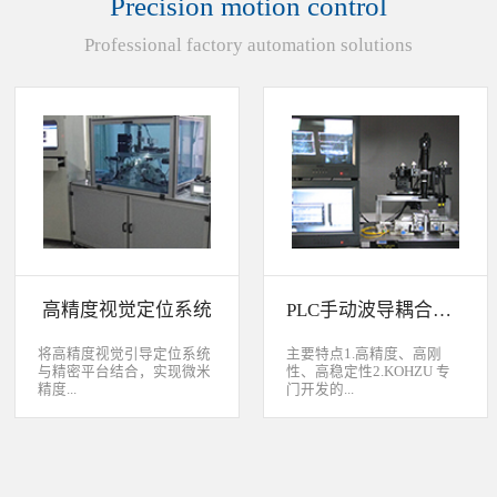
Precision motion control
装产品的同时对其进行检
头上的顶锡缺失、顶丝外
验、测量，并读取线性条码
露、压伤、边丝外露、焊泥
Professional factory automation solutions
和数据矩阵代码。功能介绍
外露、脏污、灯头角度；剔
嘉铭工业自主研发机器人视
除不良品。
觉引导定位系统，从2.5D到
3D视觉引导系统，为客户减
少了人力成本，大幅度的提
高了生产力，为客户创造了
显著的经济效益和社会效
益。应用机器视觉引导机器
人是一种实现柔性制造的技
术，使生产线很容易适应产
品的变化、不同的位置及方
向，定位取放的零件或指导
机器人组装元件，机器视觉
系统还能在处理或组装产品
的同时对其进行检验、测
高精度视觉定位系统
PLC手动波导耦合系统
量，识别。视觉向导机器人
优势：1、减少昂贵的高精
度固定设备；2、无需工具
将高精度视觉引导定位系统
主要特点1.高精度、高刚
转换即能处理多种类型的工
与精密平台结合，实现微米
性、高稳定性2.KOHZU 专
件；3、防止意外的机器人
精度...
门开发的...
冲突。 视觉引导的应用包
括：1、自动堆垛和卸垛；
2、传送带追踪；3、组件装
的自动定位，可用于PCB板
迷你型6 轴调节平台
配；4、机器人应用及检
定位和对位，光纤和光波导
3.KOHZU 纳米级精密微调
测。
对位及其它需要高精度的自
头（FPP03-13 专利产品）4.
动定位和对准应用等。
部分机构本地化生产满足系