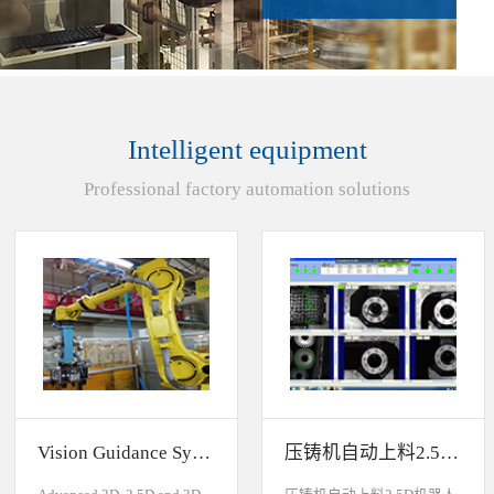
Intelligent equipment
Professional factory automation solutions
Vision Guidance System For Industrial Robots
压铸机自动上料2.5D机器人视觉引导系统