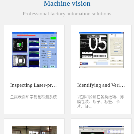
Machine vision
统性能同时，也节约成本5.
货期短、可根据客户特殊要
Professional factory automation solutions
求制定系统手动调节平台
(12 轴)
Inspecting Laser-printed Character on Watch Case
Identifying and Verifying Sprayed Code on Card
金属表面印字视觉检测系统
识别和验证在各类纸箱、薄
膜包装、瓶子、标签、卡
片、证...
件、印刷物品上喷码、激光
打印或热移印的数字、字
母、符号，检测喷码或打印