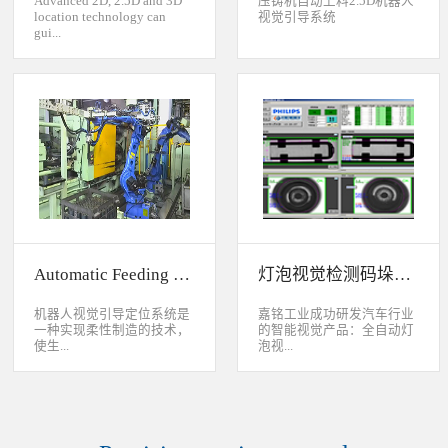
Advanced 2D, 2.5D and 3D
压铸机自动上料2.5D机器人
location technology can
视觉引导系统
gui...
de industrial robot to
accurately handle objects in
2D, 2.5D and 3D space. The
object can move along or
rotate around XYZ axis. 3D
vision location system can
accurately calculate the
positions and orientation in
3D space. This system can be
widely used to handle,
assemble, load, unload work-
pieces on production
Automatic Feeding System For Machine Tool
灯泡视觉检测码垛系统
line.Binocular Vision Guide
Robot To Handle Work-
pieces
机器人视觉引导定位系统是
嘉铭工业成功研发汽车行业
一种实现柔性制造的技术，
的智能视觉产品：全自动灯
使生...
泡视...
产线很容易适应产品的变
觉检测码垛系统。本系统对
化。除了定位取放的零件或
灯泡进行多方位检测：灯丝
指导机器人组装元件外，机
的角度、漏丝；毛泡上的气
器视觉系统还能在处理或组
泡、裂纹、脏污、气线；灯