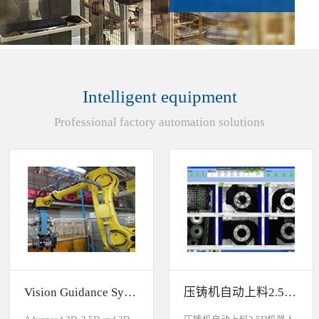
Intelligent equipment
Professional factory automation solutions
Vision Guidance System For Industrial Robots
压铸机自动上料2.5D机器人视觉引导系统