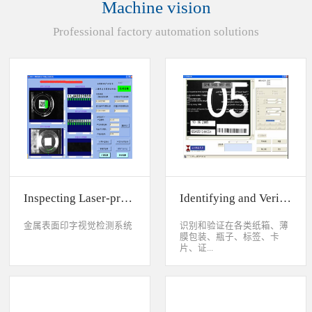
Machine vision
统性能同时，也节约成本5.
货期短、可根据客户特殊要
Professional factory automation solutions
求制定系统手动调节平台
(12 轴)
Inspecting Laser-printed Character on Watch Case
Identifying and Verifying Sprayed Code on Card
金属表面印字视觉检测系统
识别和验证在各类纸箱、薄
膜包装、瓶子、标签、卡
片、证...
件、印刷物品上喷码、激光
打印或热移印的数字、字
母、符号，检测喷码或打印