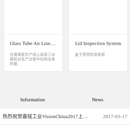
缺失、错喷、漏喷等缺陷。
采检测速度可达每秒20件产
品以上。该系统可广泛应用
于各种产品生产日期、批
号、产品代码打印品质检测
以及字符数字读取验证等。
Glass Tube Air Line Inspection System
Lid Inspection System
在玻璃管生产线上采用三台
盖子视觉检测系统
相机对生产过程中拉制出来
的玻...
璃管进行实时检测，可以检
测直径是16mm到32mm的玻
璃管的气线，并把所含气线
部分半成品玻璃管剔除，生
产速度最快是每分钟150
Information
News
米。
热烈祝贺嘉铭工业VisionChina2017上海光博会完满结束
2017
-
03
-
17