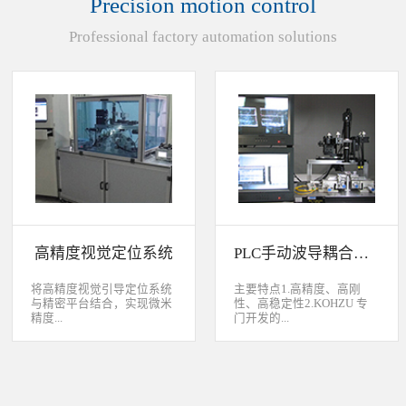
Precision motion control
装产品的同时对其进行检
头上的顶锡缺失、顶丝外
验、测量，并读取线性条码
露、压伤、边丝外露、焊泥
Professional factory automation solutions
和数据矩阵代码。功能介绍
外露、脏污、灯头角度；剔
嘉铭工业自主研发机器人视
除不良品。
觉引导定位系统，从2.5D到
3D视觉引导系统，为客户减
少了人力成本，大幅度的提
高了生产力，为客户创造了
显著的经济效益和社会效
益。应用机器视觉引导机器
人是一种实现柔性制造的技
术，使生产线很容易适应产
品的变化、不同的位置及方
向，定位取放的零件或指导
机器人组装元件，机器视觉
系统还能在处理或组装产品
的同时对其进行检验、测
高精度视觉定位系统
PLC手动波导耦合系统
量，识别。视觉向导机器人
优势：1、减少昂贵的高精
度固定设备；2、无需工具
将高精度视觉引导定位系统
主要特点1.高精度、高刚
转换即能处理多种类型的工
与精密平台结合，实现微米
性、高稳定性2.KOHZU 专
件；3、防止意外的机器人
精度...
门开发的...
冲突。 视觉引导的应用包
括：1、自动堆垛和卸垛；
2、传送带追踪；3、组件装
的自动定位，可用于PCB板
迷你型6 轴调节平台
配；4、机器人应用及检
定位和对位，光纤和光波导
3.KOHZU 纳米级精密微调
测。
对位及其它需要高精度的自
头（FPP03-13 专利产品）4.
动定位和对准应用等。
部分机构本地化生产满足系