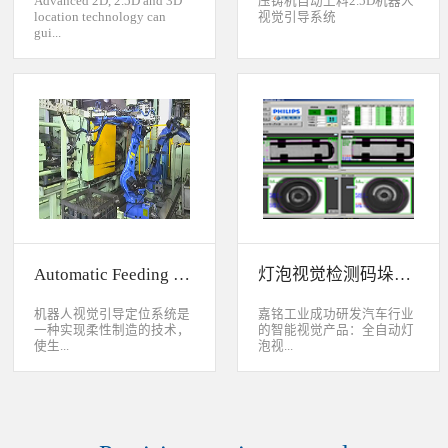
Advanced 2D, 2.5D and 3D
压铸机自动上料2.5D机器人
location technology can
视觉引导系统
gui...
de industrial robot to
accurately handle objects in
2D, 2.5D and 3D space. The
object can move along or
rotate around XYZ axis. 3D
vision location system can
accurately calculate the
positions and orientation in
3D space. This system can be
widely used to handle,
assemble, load, unload work-
pieces on production
Automatic Feeding System For Machine Tool
灯泡视觉检测码垛系统
line.Binocular Vision Guide
Robot To Handle Work-
pieces
机器人视觉引导定位系统是
嘉铭工业成功研发汽车行业
一种实现柔性制造的技术，
的智能视觉产品：全自动灯
使生...
泡视...
产线很容易适应产品的变
觉检测码垛系统。本系统对
化。除了定位取放的零件或
灯泡进行多方位检测：灯丝
指导机器人组装元件外，机
的角度、漏丝；毛泡上的气
器视觉系统还能在处理或组
泡、裂纹、脏污、气线；灯