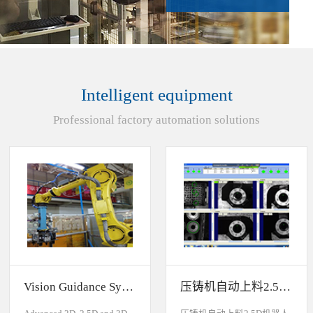
Intelligent equipment
Professional factory automation solutions
Vision Guidance System For Industrial Robots
压铸机自动上料2.5D机器人视觉引导系统