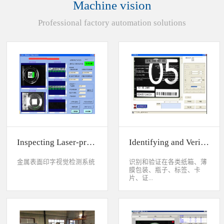
Machine vision
统性能同时，也节约成本5.
货期短、可根据客户特殊要
Professional factory automation solutions
求制定系统手动调节平台
(12 轴)
Inspecting Laser-printed Character on Watch Case
Identifying and Verifying Sprayed Code on Card
金属表面印字视觉检测系统
识别和验证在各类纸箱、薄
膜包装、瓶子、标签、卡
片、证...
件、印刷物品上喷码、激光
打印或热移印的数字、字
母、符号，检测喷码或打印