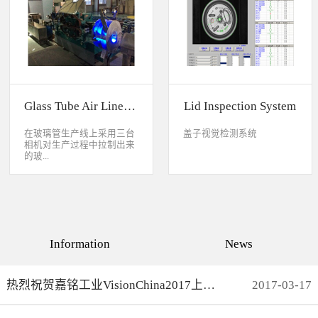
缺失、错喷、漏喷等缺陷。
采检测速度可达每秒20件产
品以上。该系统可广泛应用
于各种产品生产日期、批
号、产品代码打印品质检测
以及字符数字读取验证等。
Glass Tube Air Line Inspection System
Lid Inspection System
在玻璃管生产线上采用三台
盖子视觉检测系统
相机对生产过程中拉制出来
的玻...
璃管进行实时检测，可以检
测直径是16mm到32mm的玻
璃管的气线，并把所含气线
部分半成品玻璃管剔除，生
产速度最快是每分钟150
Information
News
米。
热烈祝贺嘉铭工业VisionChina2017上海光博会完满结束
2017
-
03
-
17