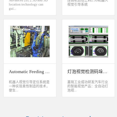
Advanced 2D, 2.5D and 3D
压铸机自动上料2.5D机器人
location technology can
视觉引导系统
gui...
de industrial robot to
accurately handle objects in
2D, 2.5D and 3D space. The
object can move along or
rotate around XYZ axis. 3D
vision location system can
accurately calculate the
positions and orientation in
3D space. This system can be
widely used to handle,
assemble, load, unload work-
pieces on production
Automatic Feeding System For Machine Tool
灯泡视觉检测码垛系统
line.Binocular Vision Guide
Robot To Handle Work-
pieces
机器人视觉引导定位系统是
嘉铭工业成功研发汽车行业
一种实现柔性制造的技术，
的智能视觉产品：全自动灯
使生...
泡视...
产线很容易适应产品的变
觉检测码垛系统。本系统对
化。除了定位取放的零件或
灯泡进行多方位检测：灯丝
指导机器人组装元件外，机
的角度、漏丝；毛泡上的气
器视觉系统还能在处理或组
泡、裂纹、脏污、气线；灯