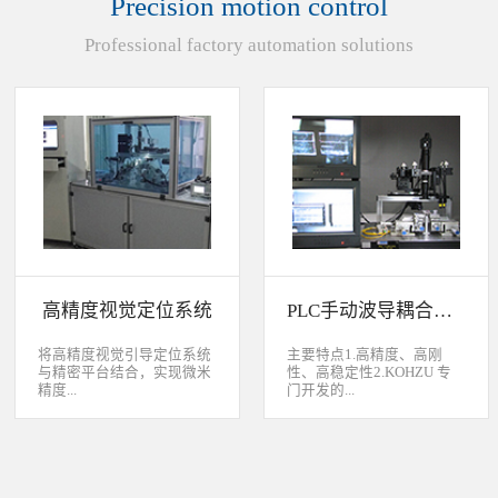
Precision motion control
装产品的同时对其进行检
头上的顶锡缺失、顶丝外
验、测量，并读取线性条码
露、压伤、边丝外露、焊泥
Professional factory automation solutions
和数据矩阵代码。功能介绍
外露、脏污、灯头角度；剔
嘉铭工业自主研发机器人视
除不良品。
觉引导定位系统，从2.5D到
3D视觉引导系统，为客户减
少了人力成本，大幅度的提
高了生产力，为客户创造了
显著的经济效益和社会效
益。应用机器视觉引导机器
人是一种实现柔性制造的技
术，使生产线很容易适应产
品的变化、不同的位置及方
向，定位取放的零件或指导
机器人组装元件，机器视觉
系统还能在处理或组装产品
的同时对其进行检验、测
高精度视觉定位系统
PLC手动波导耦合系统
量，识别。视觉向导机器人
优势：1、减少昂贵的高精
度固定设备；2、无需工具
将高精度视觉引导定位系统
主要特点1.高精度、高刚
转换即能处理多种类型的工
与精密平台结合，实现微米
性、高稳定性2.KOHZU 专
件；3、防止意外的机器人
精度...
门开发的...
冲突。 视觉引导的应用包
括：1、自动堆垛和卸垛；
2、传送带追踪；3、组件装
的自动定位，可用于PCB板
迷你型6 轴调节平台
配；4、机器人应用及检
定位和对位，光纤和光波导
3.KOHZU 纳米级精密微调
测。
对位及其它需要高精度的自
头（FPP03-13 专利产品）4.
动定位和对准应用等。
部分机构本地化生产满足系